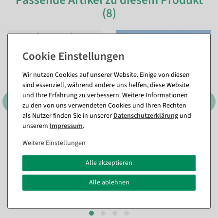
Passende Artikel zu diesem Produkt
(8)
%
%
Wir nutzen Cookies auf unserer Website. Einige von diesen
sind essenziell, während andere uns helfen, diese Website
und Ihre Erfahrung zu verbessern. Weitere Informationen
zu den von uns verwendeten Cookies und Ihren Rechten
als Nutzer finden Sie in unserer
Daten­schutz­erklärung
und
unserem
Impressum
.
Spannrahmen DIN A3
Schutzhülle aus Acryl, DIN
A5, quer
Weitere Einstellungen
Sofort versandfähig.
Sofort versandfähig.
Alle akzeptieren
11,84 €
5,89 €
7,02 €
Alle ablehnen
2,38 €
4,95 EUR zzgl. ges. MwSt.
2,00 EUR zzgl. ges. MwSt.