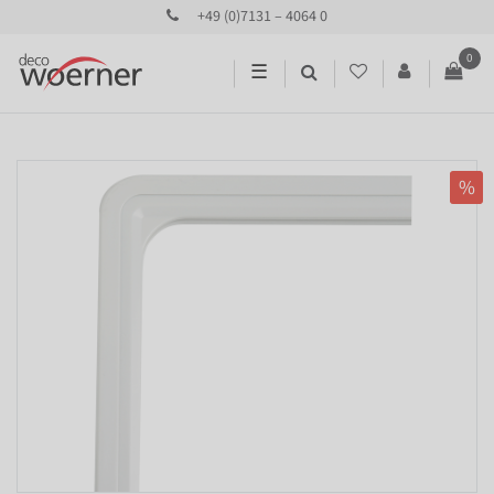
+49 (0)7131 – 4064 0
0
☰
%