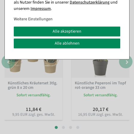
Passende Artikel zu diesem Produkt
als Nutzer finden Sie in unserer
Daten­schutz­erklärung
und
(8)
unserem
Impressum
.
Weitere Einstellungen
Alle akzeptieren
Alle ablehnen
Künstliches Kräuterset 3tlg.
Künstliche Peperoni im Topf
grün 8 x 20 cm
rot-orange 33 cm
Sofort versandfähig.
Sofort versandfähig.
11,84 €
20,17 €
9,95 EUR zzgl. ges. MwSt.
16,95 EUR zzgl. ges. MwSt.