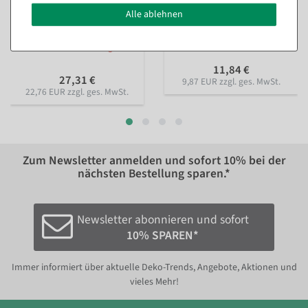
Deko Kürbis aus
Künstliches Kräuterset 3tlg.
Alle ablehnen
Hartschaum orange,
grün 8 x 20 cm
naturgetreu
Sofort versandfähig.
Artikel aktuell nicht lagernd.
11,84 €
27,31 €
9,87 EUR zzgl. ges. MwSt.
22,76 EUR zzgl. ges. MwSt.
Zum Newsletter anmelden und sofort
10%
bei der
nächsten Bestellung sparen.*
Newsletter abonnieren und sofort
10% SPAREN*
Immer informiert über aktuelle Deko-Trends, Angebote, Aktionen und
vieles Mehr!