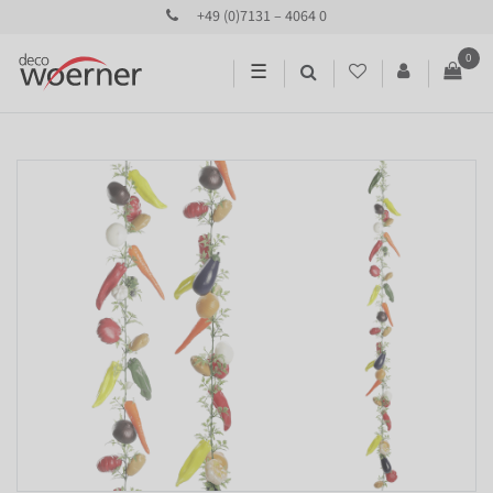
+49 (0)7131 – 4064 0
0
☰