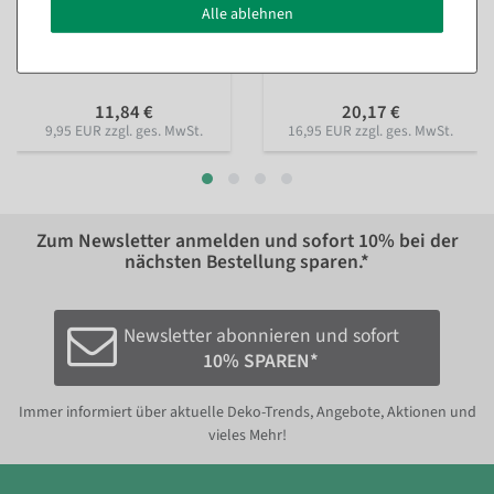
Alle ablehnen
Künstliches Kräuterset 3tlg.
Künstliche Peperoni im Topf
grün 8 x 20 cm
rot-orange 33 cm
Sofort versandfähig.
Sofort versandfähig.
11,84 €
20,17 €
9,95 EUR zzgl. ges. MwSt.
16,95 EUR zzgl. ges. MwSt.
Zum Newsletter anmelden und sofort
10%
bei der
nächsten Bestellung sparen.*
Newsletter abonnieren und sofort
10% SPAREN*
Immer informiert über aktuelle Deko-Trends, Angebote, Aktionen und
vieles Mehr!