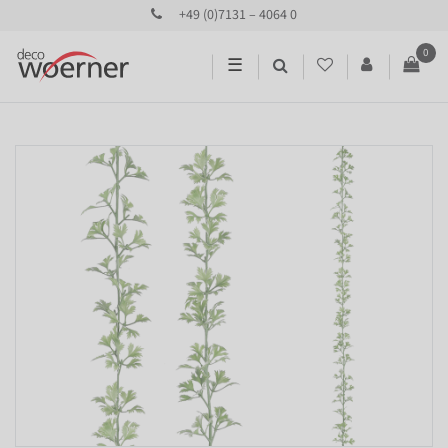
+49 (0)7131 – 4064 0
0
☰