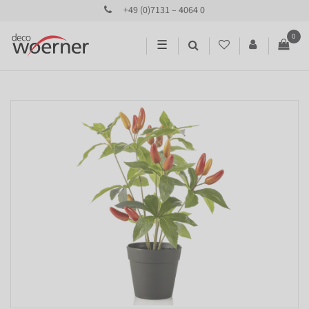
+49 (0)7131 – 4064 0
0
☰