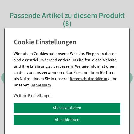
Passende Artikel zu diesem Produkt
(8)
Wir nutzen Cookies auf unserer Website. Einige von diesen
sind essenziell, während andere uns helfen, diese Website
und Ihre Erfahrung zu verbessern. Weitere Informationen
zu den von uns verwendeten Cookies und Ihren Rechten
als Nutzer finden Sie in unserer
Daten­schutz­erklärung
und
unserem
Impressum
.
Weitere Einstellungen
Deko Kürbis aus
Künstliches Kräuterset 3tlg.
Hartschaum orange,
grün 8 x 20 cm
naturgetreu
Alle akzeptieren
Sofort versandfähig.
Artikel aktuell nicht lagernd.
Alle ablehnen
11,84 €
27,31 €
9,95 EUR zzgl. ges. MwSt.
22,95 EUR zzgl. ges. MwSt.