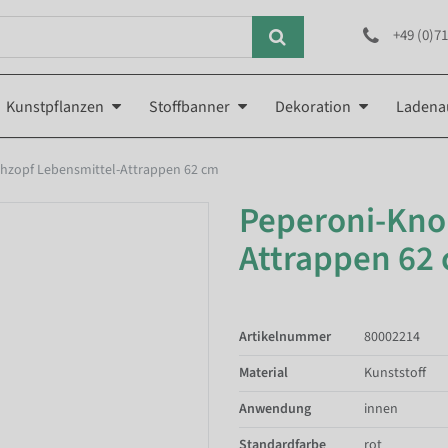
+49 (0)71
Kunstpflanzen
Stoffbanner
Dekoration
Ladena
hzopf Lebensmittel-Attrappen 62 cm
Peperoni-Kno
Attrappen 62
Artikelnummer
80002214
Material
Kunststoff
Anwendung
innen
Standardfarbe
rot