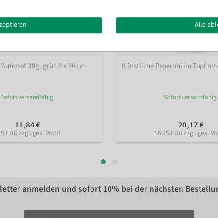
kzeptieren
Alle ab
äuterset 3tlg. grün 8 x 20 cm
Künstliche Peperoni im Topf ro
Sofort versandfähig.
Sofort versandfähig.
11,84 €
20,17 €
95 EUR zzgl. ges. MwSt.
16,95 EUR zzgl. ges. M
etter anmelden und sofort
10%
bei der nächsten Bestellu