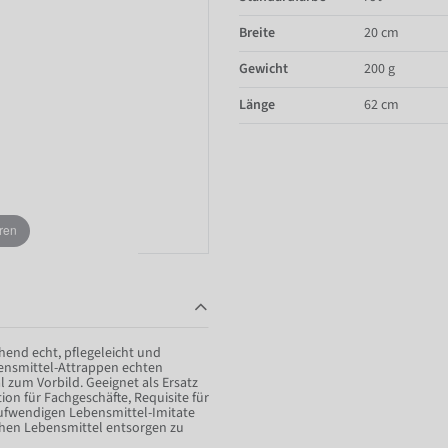
Breite
20 cm
Gewicht
200 g
Länge
62 cm
ren
end echt, pflegeleicht und
bensmittel-Attrappen echten
 zum Vorbild. Geeignet als Ersatz
on für Fachgeschäfte, Requisite für
aufwendigen Lebensmittel-Imitate
ichen Lebensmittel entsorgen zu