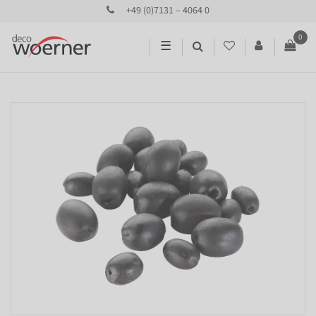
+49 (0)7131 – 4064 0
0
☰