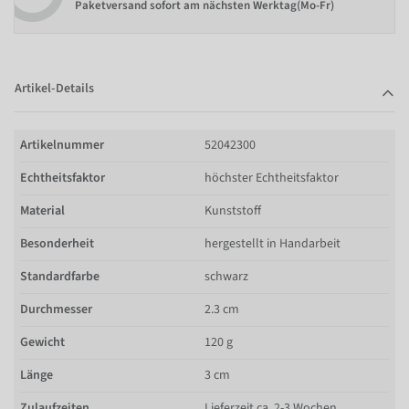
Paketversand sofort am nächsten Werktag(Mo-Fr)
Artikel-Details
Artikelnummer
52042300
Echtheitsfaktor
höchster Echtheitsfaktor
Material
Kunststoff
Besonderheit
hergestellt in Handarbeit
Standardfarbe
schwarz
Durchmesser
2.3 cm
Gewicht
120 g
Länge
3 cm
Zulaufzeiten
Lieferzeit ca. 2-3 Wochen