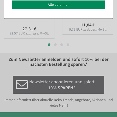
Deko Kürbis aus
Künstliches Kräuterset 3tlg.
Alle ablehnen
Hartschaum orange,
grün 8 x 20 cm
naturgetreu
Sofort versandfähig.
Artikel aktuell nicht lagernd.
11,84 €
27,31 €
9,79 EUR zzgl. ges. MwSt.
22,57 EUR zzgl. ges. MwSt.
Zum Newsletter anmelden und sofort
10%
bei der
nächsten Bestellung sparen.*
Newsletter abonnieren und sofort
10% SPAREN*
Immer informiert über aktuelle Deko-Trends, Angebote, Aktionen und
vieles Mehr!