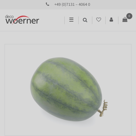
+49 (0)7131 – 4064 0
0
☰