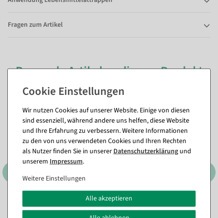
Fragen zum Artikel
Passende Artikel zu diesem Produkt
(8)
Wir nutzen Cookies auf unserer Website. Einige von diesen
sind essenziell, während andere uns helfen, diese Website
und Ihre Erfahrung zu verbessern. Weitere Informationen
zu den von uns verwendeten Cookies und Ihren Rechten
als Nutzer finden Sie in unserer
Daten­schutz­erklärung
und
unserem
Impressum
.
Weitere Einstellungen
Alle akzeptieren
Deko Kürbis aus
Künstliches Kräuterset 3tlg.
Hartschaum orange,
grün 8 x 20 cm
Alle ablehnen