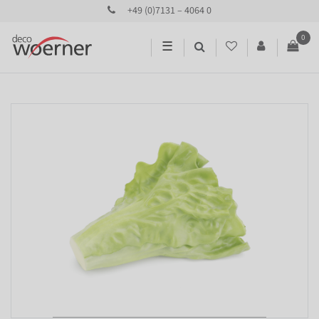
+49 (0)7131 – 4064 0
0
☰