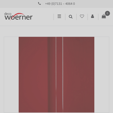
+49 (0)7131 – 4064 0
0
☰