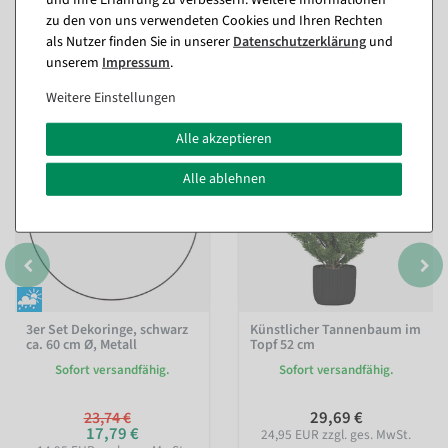
zu den von uns verwendeten Cookies und Ihren Rechten
als Nutzer finden Sie in unserer
Daten­schutz­erklärung
und
Passende Artikel zu diesem Produkt
unserem
Impressum
.
(8)
Weitere Einstellungen
Alle akzeptieren
%
Alle ablehnen
3er Set Dekoringe, schwarz
Künstlicher Tannenbaum im
ca. 60 cm Ø, Metall
Topf 52 cm
Sofort versandfähig.
Sofort versandfähig.
29,69 €
23,74 €
17,79 €
24,95 EUR zzgl. ges. MwSt.