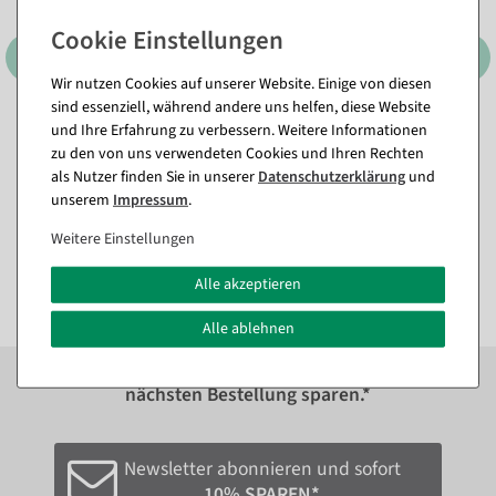
Wir nutzen Cookies auf unserer Website. Einige von diesen
sind essenziell, während andere uns helfen, diese Website
und Ihre Erfahrung zu verbessern. Weitere Informationen
Deko Kürbis aus
Künstliches Kräuterset 3tlg.
Hartschaum orange,
grün 8 x 20 cm
zu den von uns verwendeten Cookies und Ihren Rechten
naturgetreu
Sofort versandfähig.
als Nutzer finden Sie in unserer
Daten­schutz­erklärung
und
Artikel aktuell nicht lagernd.
unserem
Impressum
.
11,84 €
Weitere Einstellungen
27,31 €
9,95 EUR zzgl. ges. MwSt.
22,95 EUR zzgl. ges. MwSt.
Alle akzeptieren
Alle ablehnen
Zum Newsletter anmelden und sofort
10%
bei der
nächsten Bestellung sparen.*
Newsletter abonnieren und sofort
10% SPAREN*