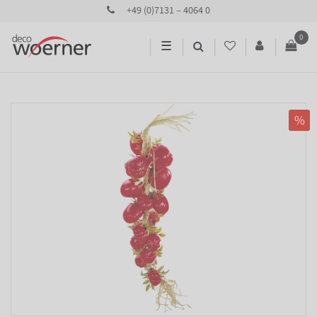
+49 (0)7131 – 4064 0
0
☰
%