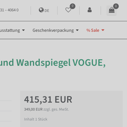
0
0
31 – 4064 0
DE
usstattung
Geschenkverpackung
% Sale
 und Wandspiegel VOGUE,
415,31 EUR
349,00 EUR
zzgl. ges. MwSt.
Inhalt
1
Stück