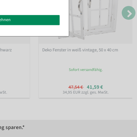
lehnen
chwarz
Deko Fenster in weiß vintage, 50 x 40 cm
Sofort versandfähig.
41,59 €
47,54 €
wSt.
34,95 EUR zzgl. ges. MwSt.
ng sparen.*