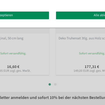
kzeptieren
Alle ab
ginal, 50 cm lang
Deko Truhenset 3tlg. aus Holz s
Sofort versandfähig.
Sofort versandfähig.
16,60 €
177,31 €
95 EUR zzgl. ges. MwSt.
149,00 EUR zzgl. ges. M
etter anmelden und sofort
10%
bei der nächsten Bestellu