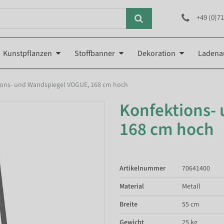
+49 (0)71
Kunstpflanzen
Stoffbanner
Dekoration
Ladena
ions- und Wandspiegel VOGUE, 168 cm hoch
Konfektions-
168 cm hoch
Artikelnummer
70641400
Material
Metall
Breite
55 cm
Gewicht
25 kg