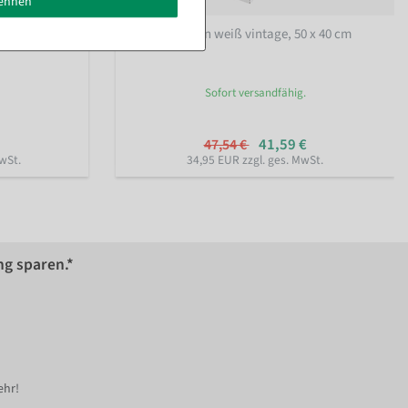
lehnen
ig mit Tafel
Deko Fenster in weiß vintage, 50 x 40 cm
Sofort versandfähig.
41,59 €
47,54 €
wSt.
34,95 EUR zzgl. ges. MwSt.
ng sparen.*
ehr!