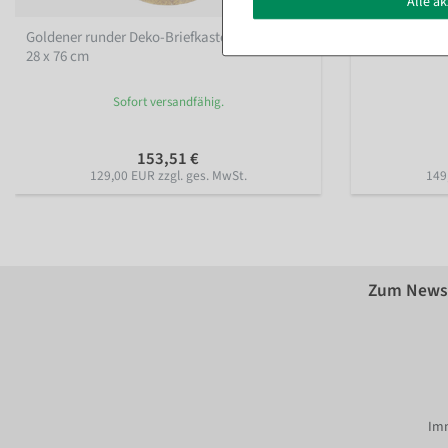
Alle a
Goldener runder Deko-Briefkasten aus Metall
Deko Truhense
28 x 76 cm
Sofort versandfähig.
153,51 €
129,00 EUR zzgl. ges. MwSt.
149
Zum Newsl
Imm