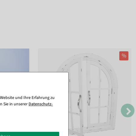
%
 Website und Ihre Erfahrung zu
n Sie in unserer
Daten­schutz­