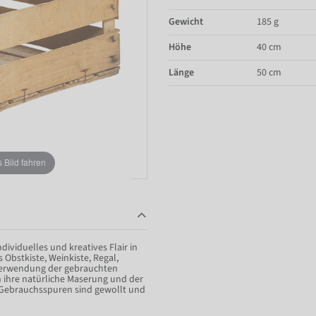
Gewicht
185 g
Höhe
40 cm
Länge
50 cm
Bild fahren
ividuelles und kreatives Flair in
Obstkiste, Weinkiste, Regal,
rverwendung der gebrauchten
h ihre natürliche Maserung und der
d Gebrauchsspuren sind gewollt und