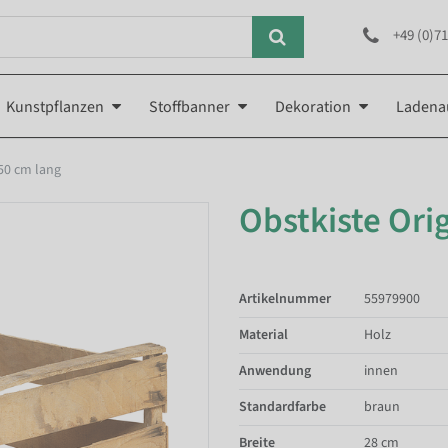
+49 (0)71
Kunstpflanzen
Stoffbanner
Dekoration
Ladena
 50 cm lang
Obstkiste Orig
Artikelnummer
55979900
Material
Holz
Anwendung
innen
Standardfarbe
braun
Breite
28 cm