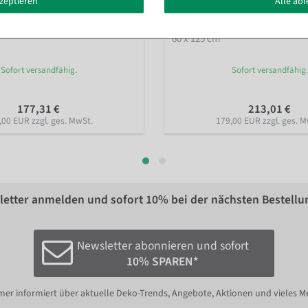
kzeptieren
Alle ab
t 3tlg. aus Holz schwarz
Marktwagen aus Holz zwei Stöck
80 x 125 cm
Sofort versandfähig.
Sofort versandfähig.
177,31 €
213,01 €
,00 EUR zzgl. ges. MwSt.
179,00 EUR zzgl. ges. M
etter anmelden und sofort
10%
bei der nächsten Bestellu
Newsletter abonnieren und sofort
10% SPAREN*
er informiert über aktuelle Deko-Trends, Angebote, Aktionen und vieles M