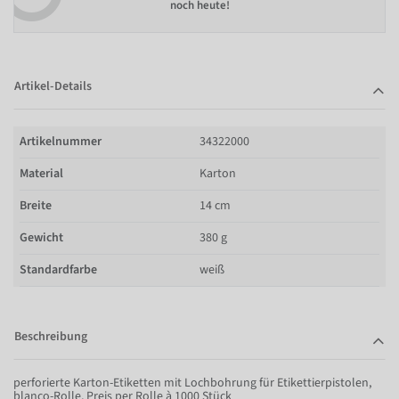
noch heute!
Artikel-Details
Artikelnummer
34322000
Material
Karton
Breite
14 cm
Gewicht
380 g
Standardfarbe
weiß
Beschreibung
perforierte Karton-Etiketten mit Lochbohrung für Etikettierpistolen,
blanco-Rolle, Preis per Rolle à 1000 Stück