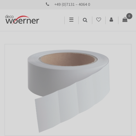
+49 (0)7131 – 4064 0
0
☰