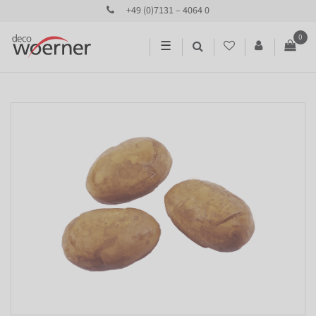
+49 (0)7131 – 4064 0
0
☰