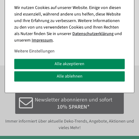
Wir nutzen Cookies auf unserer Website. Einige von diesen
Etikettierpistole Arrow 9 S,
Heftfäden Standard 40 mm,
sind essenziell, während andere uns helfen, diese Website
Standard Nadel
5000 Stück
und Ihre Erfahrung zu verbessern. Weitere Informationen
Sofort versandfähig.
Sofort versandfähig.
zu den von uns verwendeten Cookies und Ihren Rechten
als Nutzer finden Sie in unserer
Daten­schutz­erklärung
und
11,84 €
10,65 €
unserem
Impressum
.
9,95 EUR zzgl. ges. MwSt.
8,95 EUR zzgl. ges. MwSt.
Weitere Einstellungen
Alle akzeptieren
Zum Newsletter anmelden und sofort
10%
bei der
Alle ablehnen
nächsten Bestellung sparen.*
Newsletter abonnieren und sofort
10% SPAREN*
Immer informiert über aktuelle Deko-Trends, Angebote, Aktionen und
vieles Mehr!