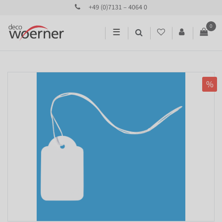
+49 (0)7131 – 4064 0
0
☰
%