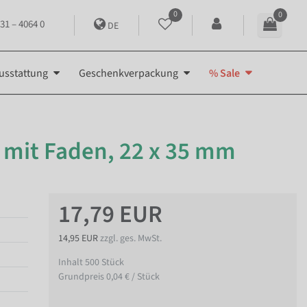
0
0
31 – 4064 0
DE
usstattung
Geschenkverpackung
% Sale
 mit Faden, 22 x 35 mm
17,79 EUR
14,95 EUR
zzgl. ges. MwSt.
Inhalt
500
Stück
Grundpreis
0,04 € / Stück