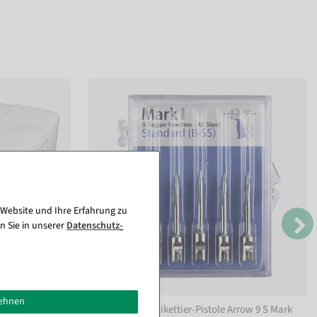
 Website und Ihre Erfahrung zu
n Sie in unserer
Daten­schutz­
lehnen
0 Stück
Ersatznadel Etikettier-Pistole Arrow 9 S Mark