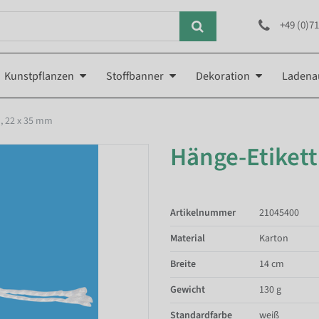
+49 (0)71
Kunstpflanzen
Stoffbanner
Dekoration
Ladena
, 22 x 35 mm
Hänge-Etikett
Artikelnummer
21045400
Material
Karton
Breite
14 cm
Gewicht
130 g
Standardfarbe
weiß