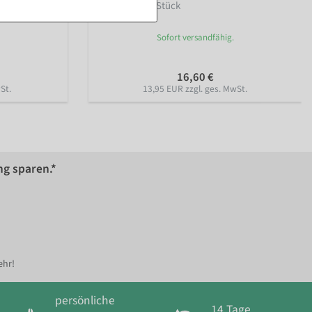
II Standard, 5 Stück
Sofort versandfähig.
16,60 €
St.
13,95 EUR zzgl. ges. MwSt.
ng sparen.*
ehr!
persönliche
14 Tage