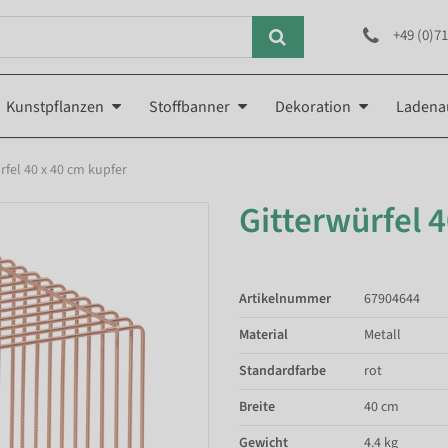
+49 (0)71
Kunstpflanzen
Stoffbanner
Dekoration
Ladena
rfel 40 x 40 cm kupfer
Gitterwürfel 
Artikelnummer
67904644
Material
Metall
Standardfarbe
rot
Breite
40 cm
Gewicht
4.4 kg