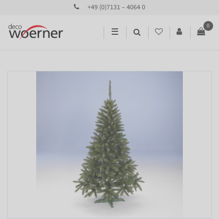
+49 (0)7131 – 4064 0
0
☰