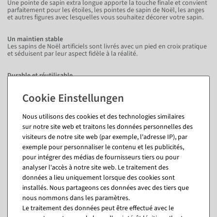
Une pointe de sapin extra longue apporte la touche finale et convient
parfaitement pour les étoiles, les pointes de sapin de Noël, les anges
et autres figures avec lesquelles vous souhaitez décorer votre sapin.
Un maintien stable
Les sapins de Noël artificiels sont livrés avec un pied en croix pratique
et séduisent par leur aspect fidèle à la réalité.
Durable et réutilisable
Après la période de Noël, le sapin peut être démonté et rangé en un
tour de main. Comprimez les branches et rangez le sapin dans son
emballage d'origine. Si vous n'avez plus l'emballage, vous trouverez
dans notre assortiment des housses de sapin de Noël de qualité
supérieure qui protègent de la saleté et de la poussière.
Nous utilisons des cookies et des technologies similaires
sur notre site web et traitons les données personnelles des
Combien de boules de Noël me faut-il pour chaque sapin ?
visiteurs de notre site web (par exemple, l'adresse IP), par
exemple pour personnaliser le contenu et les publicités,
pour intégrer des médias de fournisseurs tiers ou pour
De quelle quantité de lumière LED ai-je besoin pour quel
analyser l'accès à notre site web. Le traitement des
arbre ?
données a lieu uniquement lorsque des cookies sont
installés. Nous partageons ces données avec des tiers que
Questions sur l'article
nous nommons dans les paramètres.
Le traitement des données peut être effectué avec le