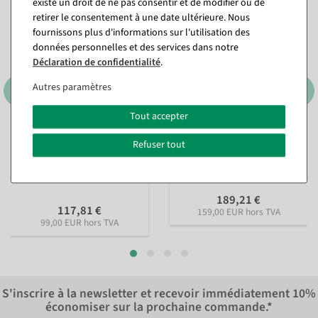
existe un droit de ne pas consentir et de modifier ou de
retirer le consentement à une date ultérieure. Nous
fournissons plus d'informations sur l'utilisation des
données personnelles et des services dans notre
Déclaration de confidentialité
.
Autres paramètres
Tout accepter
Portemanteau à roulettes,
Portemanteau à roulettes,
Refuser tout
stable, charge maximale 100
hauteur fixe 150 cm
kg
Disponible immédiatement
Disponible immédiatement
189,21 €
117,81 €
159,00 EUR hors TVA
99,00 EUR hors TVA
S'inscrire à la newsletter et recevoir immédiatement
10%
économiser sur la prochaine commande.*