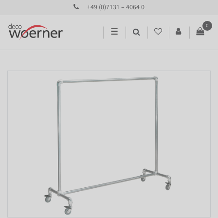
+49 (0)7131 – 4064 0
0
☰