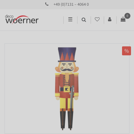
+49 (0)7131 – 4064 0
0
☰
%