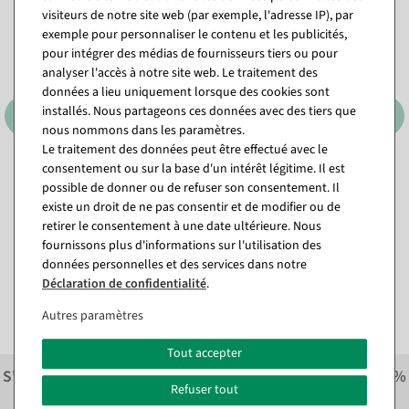
%
visiteurs de notre site web (par exemple, l'adresse IP), par
exemple pour personnaliser le contenu et les publicités,
pour intégrer des médias de fournisseurs tiers ou pour
analyser l'accès à notre site web. Le traitement des
données a lieu uniquement lorsque des cookies sont
installés. Nous partageons ces données avec des tiers que
nous nommons dans les paramètres.
Le traitement des données peut être effectué avec le
consentement ou sur la base d'un intérêt légitime. Il est
Arc de lumière LED bougies
Trône "Baroque", haut. 190
possible de donner ou de refuser son consentement. Il
33 cm
cm, or-rouge
existe un droit de ne pas consentir et de modifier ou de
Disponible immédiatement
Article actuellement épuisé
retirer le consentement à une date ultérieure. Nous
fournissons plus d'informations sur l'utilisation des
2 136,05 €
18,98 €
données personnelles et des services dans notre
10,65 €
1 780,04 EUR hors TVA
Déclaration de confidentialité
.
8,88 EUR hors TVA
Autres paramètres
Tout accepter
S'inscrire à la newsletter et recevoir immédiatement
10%
Refuser tout
économiser sur la prochaine commande.*