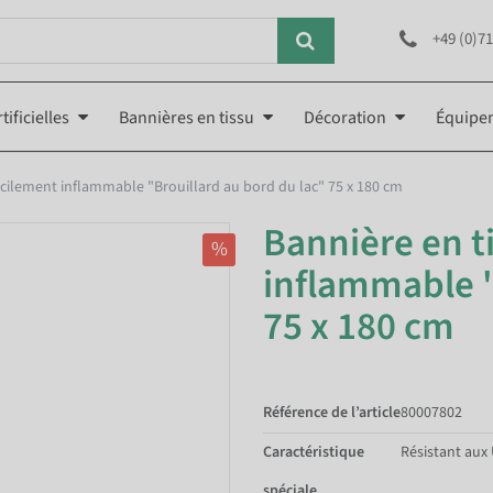
+49 (0)71
tificielles
Bannières en tissu
Décoration
Équipe
ficilement inflammable "Brouillard au bord du lac" 75 x 180 cm
Bannière en ti
%
inflammable "
75 x 180 cm
Référence de l’article
80007802
Caractéristique
Résistant aux
spéciale