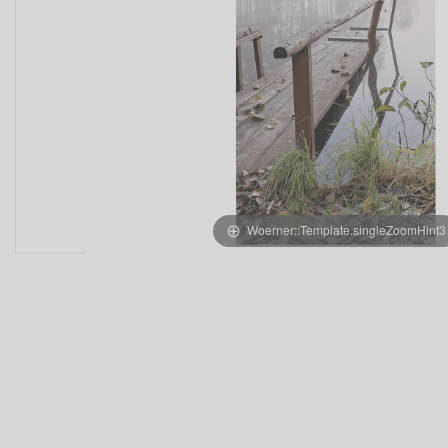
Woerner::Template.singleZoomHint3