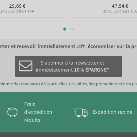
29,69 €
47,54 €
24,95 EUR hors TVA
39,95 EUR hors TVA
letter et recevoir immédiatement
10%
économiser sur la p
S'abonner à la newsletter et
immédiatement
10% ÉPARGNE*
nformé des tendances déco actuelles, des offres, des promotions et bien pl
Frais
d'expédition
Expédition rapide
réduits