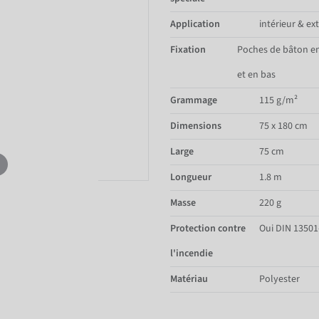
Application
intérieur & ex
Fixation
Poches de bâton e
et en bas
Grammage
115 g/m²
Dimensions
75 x 180 cm
Large
75 cm
Longueur
1.8 m
Masse
220 g
Protection contre
Oui DIN 13501
l'incendie
Matériau
Polyester