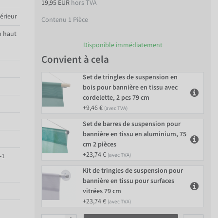
19,95 EUR
hors TVA
térieur
Contenu
1
Pièce
n haut
Disponible immédiatement
Convient à cela
Set de tringles de suspension en
bois pour bannière en tissu avec
cordelette, 2 pcs 79 cm
+9,46 €
(avec TVA)
Set de barres de suspension pour
bannière en tissu en aluminium, 75
cm 2 pièces
+23,74 €
-1
(avec TVA)
Kit de tringles de suspension pour
bannière en tissu pour surfaces
vitrées 79 cm
+23,74 €
(avec TVA)