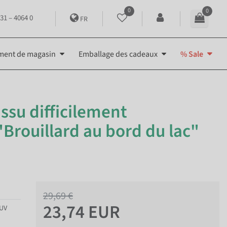
0
0
31 – 4064 0
FR
ment de magasin
Emballage des cadeaux
% Sale
ssu difficilement
Brouillard au bord du lac"
29,69 €
23,74 EUR
 UV