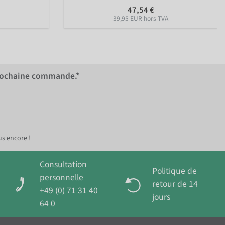
47,54 €
39,95 EUR hors TVA
rochaine commande.*
us encore !
Consultation
Politique de
personnelle
retour de 14
+49 (0) 71 31 40
jours
64 0