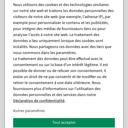
drapeau. Vous trouverez des hampes adaptées dans notre
Nous utilisons des cookies et des technologies similaires
assortiment, en aluminium ou en bois. La bannière en tissu à usage
sur notre site web et traitons les données personnelles des
universel fait bonne figure dans tous les environnements - que ce soit
dans les foyers, les halls d'entrée, les vitrines, les espaces de vente, les
visiteurs de notre site web (par exemple, l'adresse IP), par
salles d'attente et de conseil, les bureaux, les salons et les
exemple pour personnaliser le contenu et les publicités,
manifestations ou chez vous à la maison.
Bannières en tissu ignifugées pour l'intérieur
pour intégrer des médias de fournisseurs tiers ou pour
et l'extérieur
analyser l'accès à notre site web. Le traitement des
données a lieu uniquement lorsque des cookies sont
Nos bannières en tissu sont de très haute qualité, difficilement
installés. Nous partageons ces données avec des tiers que
inflammables et fabriquées dans un tissu de drapeau résistant aux UV.
Vous pouvez donc accrocher la bannière en tissu sans crainte dans les
nous nommons dans les paramètres.
lieux publics tels que les aéroports, les centres commerciaux ou
Le traitement des données peut être effectué avec le
autres.
Contactez-nous si vous avez besoin de certificats pour vos
consentement ou sur la base d'un intérêt légitime. Il est
documents.
possible de donner ou de refuser son consentement. Il
existe un droit de ne pas consentir et de modifier ou de
Généralités
Tissu textile imprimé sur une face (115 g/m²) de qualité ignifugé -
retirer le consentement à une date ultérieure. Nous
classe de protection incendie DIN 13501-1. Ourlet ajouré en haut et en
fournissons plus d'informations sur l'utilisation des
bas inclus.
données personnelles et des services dans notre
Déclaration de confidentialité
.
Questions sur l'article
Autres paramètres
Tout accepter