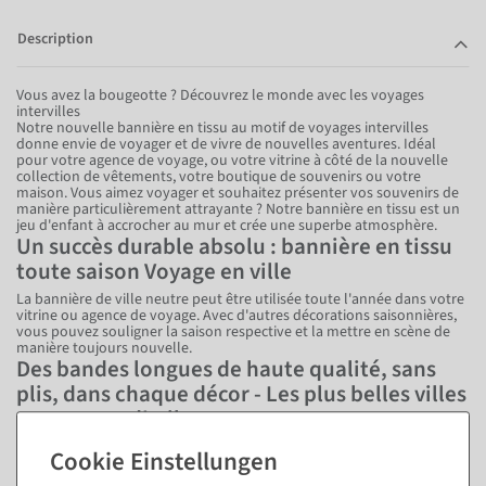
Description
Vous avez la bougeotte ? Découvrez le monde avec les voyages
intervilles
Notre nouvelle bannière en tissu au motif de voyages intervilles
donne envie de voyager et de vivre de nouvelles aventures. Idéal
pour votre agence de voyage, ou votre vitrine à côté de la nouvelle
collection de vêtements, votre boutique de souvenirs ou votre
maison. Vous aimez voyager et souhaitez présenter vos souvenirs de
manière particulièrement attrayante ? Notre bannière en tissu est un
jeu d'enfant à accrocher au mur et crée une superbe atmosphère.
Un succès durable absolu : bannière en tissu
toute saison Voyage en ville
La bannière de ville neutre peut être utilisée toute l'année dans votre
vitrine ou agence de voyage. Avec d'autres décorations saisonnières,
vous pouvez souligner la saison respective et la mettre en scène de
manière toujours nouvelle.
Des bandes longues de haute qualité, sans
plis, dans chaque décor - Les plus belles villes
en un coup d'œil
Nos impressions de motifs sont ourlées sur le dessus et le dessous. En
combinaison avec une tige de suspension et de stabilisation, vous
obtenez ainsi un tombé sans plis et uniformément lisse du tissu du