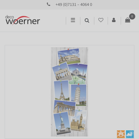
+49 (0)7131 – 4064 0
0
☰