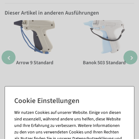
Dieser Artikel in anderen Ausführungen
Arrow 9 Standard
Banok 503 Standard
Wir nutzen Cookies auf unserer Website. Einige von diesen
sind essenziell, während andere uns helfen, diese Website
und Ihre Erfahrung zu verbessern. Weitere Informationen
zu den von uns verwendeten Cookies und Ihren Rechten
Passende Artikel zu diesem Produkt
als Nutzer finden Sie in unserer
Daten­schutz­erklärung
und