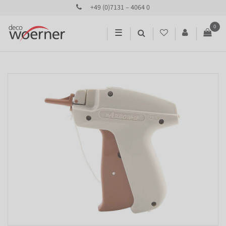
+49 (0)7131 – 4064 0
0
☰