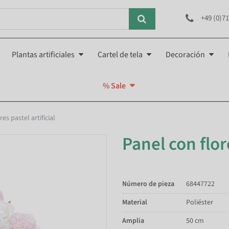
+49 (0)71
Plantas artificiales
Cartel de tela
Decoración
% Sale
es pastel artificial
Panel con flore
Número de pieza
68447722
Material
Poliéster
Amplia
50 cm