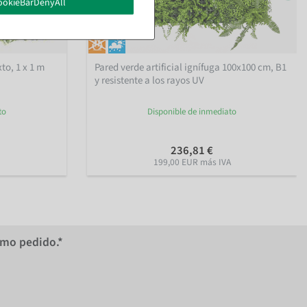
ookieBarDenyAll
to, 1 x 1 m
Pared verde artificial ignífuga 100x100 cm, B1
y resistente a los rayos UV
to
Disponible de inmediato
236,81 €
199,00 EUR más IVA
imo pedido.*