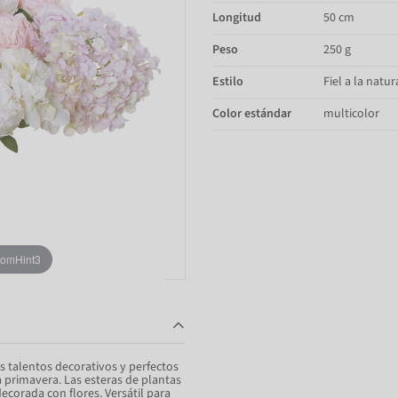
Longitud
50 cm
Peso
250 g
Estilo
Fiel a la natur
Color estándar
multicolor
oomHint3
s talentos decorativos y perfectos
a primavera. Las esteras de plantas
corada con flores. Versátil para