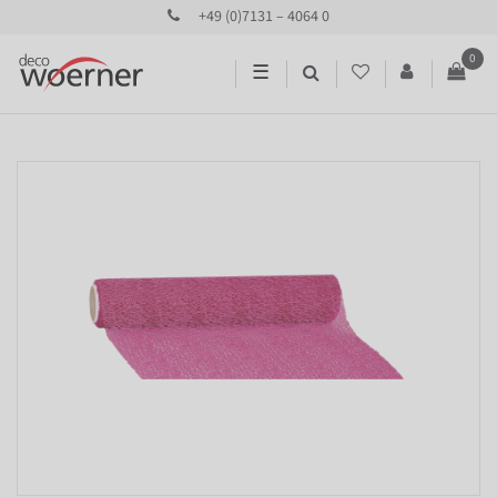
+49 (0)7131 – 4064 0
0
☰