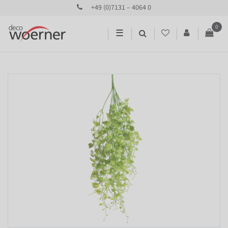
+49 (0)7131 – 4064 0
0
☰