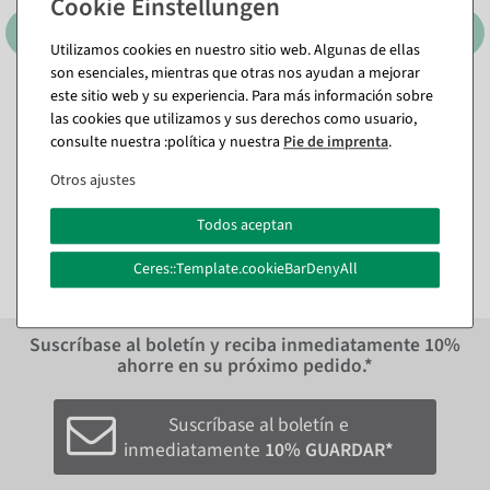
Utilizamos cookies en nuestro sitio web. Algunas de ellas
son esenciales, mientras que otras nos ayudan a mejorar
este sitio web y su experiencia. Para más información sobre
Colgante de plantas
Colgante de plantas
las cookies que utilizamos y sus derechos como usuario,
artificiales Helecho hembra,
artificiales Senecio, 90 cm
119 cm
consulte nuestra :política y nuestra
Pie de imprenta
.
Disponible de inmediato
Disponible de inmediato
Otros ajustes
15,41 €
15,41 €
12,95 EUR más IVA
Todos aceptan
12,95 EUR más IVA
Ceres::Template.cookieBarDenyAll
Suscríbase al boletín y reciba inmediatamente
10%
ahorre en su próximo pedido.*
Suscríbase al boletín e
inmediatamente
10% GUARDAR*