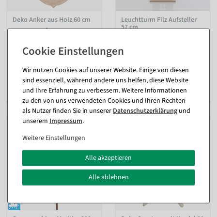
Deko Anker aus Holz 60 cm
Leuchtturm Filz Aufsteller
57 cm
innen
innen
Sofort versandfähig.
Sofort versandfähig.
In verschiedenen
26,12 €
Wir nutzen Cookies auf unserer Website. Einige von diesen
Ausführungen
21,95 EUR zzgl. ges. MwSt.
sind essenziell, während andere uns helfen, diese Website
ab 11,84 €
und Ihre Erfahrung zu verbessern. Weitere Informationen
9,95 EUR zzgl. ges. MwSt.
zu den von uns verwendeten Cookies und Ihren Rechten
als Nutzer finden Sie in unserer
Daten­schutz­erklärung
und
unserem
Impressum
.
Weitere Einstellungen
Alle akzeptieren
Alle ablehnen