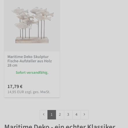
Maritime Deko Skulptur
Fische-Aufsteller aus Holz
28 cm
Sofort versandfähig.
17,79 €
14,95 EUR zzgl. ges. MwSt.
1
2
3
4
Maritime Deko - ein echter Klassiker