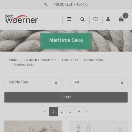
+49 (0)7131 – 4064 0
0
☰
Maritime Deko
Zurück
Sie sind hier: Startseite
Dekoration
Sommerdeko
Maritime Deko
Filter
1
2
3
4