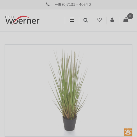
+49 (0)7131 – 4064 0
0
☰