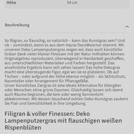
Höhe
54 cm
Beschreibung
So filigran, so flauschig, so natürlich – kann das Kunstgras sein? Und
ob – zumindest, wenn es aus dem Hause DecoWoerner stammt. Mit
unserem Deko Lampenputzergras zeigen wir, dass auch künstliche
Gräser dank vieler kleiner Finessen mit der Natur mithalten können.
Originalgetreu reproduziert, überwiegend in Handarbeit geschaffen,
aus unterschiedlichen Materialien und Farben hergestellt. Das
ansehnliche Ergebnis kann sich sehen lassen! Das hohe Dekogras
macht eine überzeugende Figur, egal wo sie es platzieren. Ob auf
Tischen – oder aufgrund der Höhe ebenso möglich – als Sichtschutz,
Raumteiler oder Arrangement für Pflanzgefäße.
Unser künstliches Ziergras ist eine ideale Alternative für Allergiker
oder Menschen ohne grüne Daumen. Gleichzeitig lassen sich damit
auch Räume begrünen, die kein oder wenig Sonnenlicht
abbekommen. Mit diesem täuschend echten Deko-Kunstgras zaubern
Sie Flair und Gemütlichkeit in Ihre Umgebung.
Filigran & voller Finessen: Deko
Lampenputzergras mit flauschigen weißen
Rispenblüten