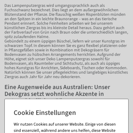
Das Lampenputzergras wird umgangssprachlich auch als
Fuchsschwanz bezeichnet. Dies liegt an dem außergewöhnlichen
Blütenstand der Pflanze. Die flauschig weißen Rispenblüten münden
an den Spitzen in ein leichte Braunorange – was an das tierische
Pendant erinnert. Solche Feinheiten arbeiten wir bei unserem
künstlichen Ziergras bis ins kleinste Detail heraus. Dazu gehört auch
der Farbverlauf von Grün nach Braun oder die unterschiedlich langen,
spitz zulaufenden Halme.
Gebündelt zu einem üppigen Büschel, liefern wir unser Kunstgras im
schwarzen Topf. In diesem können Sie es ganz flexibel platzieren oder
in Pflanzgefäßen sowie in Kombination mit Dekogräsern für
Bodenvasen zu hübschen Arrangements herrichten. Aufgrund der
Höhe, eignet sich unser Deko Lampenputzergras sowohl für
Bodenvasen, als Raumteiler und Sichtschutz, als auch als üppiges
hohes Kunstgras für Anrichten, Sideboards, Tischen oder Kommoden.
Natürlich können Sie unser pflegeleichtes und langlebiges künstliches
Ziergras auch Jahr für Jahr neu dekorieren.
Eine Augenweide aus Australien: Unser
Dekogras setzt wohnliche Akzente in
unterschiedlichen Räumen
Ursprünglich in Australien und Asien beheimatet, holen Sie sich mit
unserem Deko Lampenputzergras ein Stück südliche Sonne in Ihre
vier Wände. Zur Familie der Süßgräser gehörend, ist die Pflanze
Wir nutzen Cookies auf unserer Website. Einige von diesen
hierzulande auch als Federborstengras oder Fuchsschwanzgras
sind essenziell, während andere uns helfen, diese Website
bekannt. Einfach gelegentlich abstauben oder abwischen – fertig.