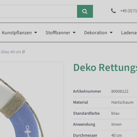
+49 (0)71
Kunstpflanzen
Stoffbanner
Dekoration
Ladena
 blau 40 cm Ø
Deko Rettungs
Artikelnummer
80008122
Material
Hartschaum
Standardfarbe
blau
Anwendung
innen
Durchmesser
40 cm