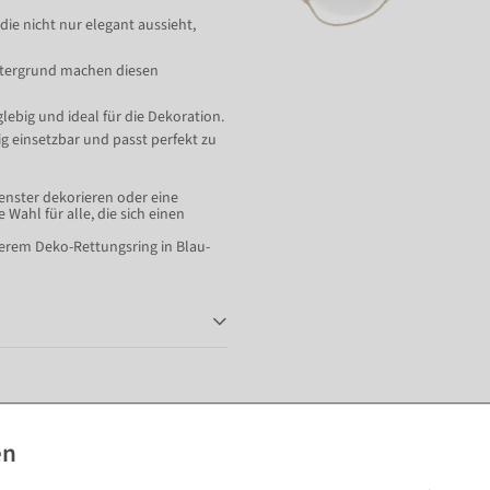
ie nicht nur elegant aussieht,
intergrund machen diesen
glebig und ideal für die Dekoration.
ig einsetzbar und passt perfekt zu
enster dekorieren oder eine
Wahl für alle, die sich einen
nserem Deko-Rettungsring in Blau-
Passende Artikel zu diesem Produkt (8)