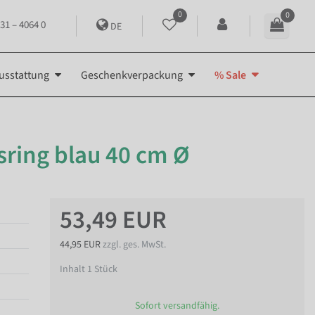
0
0
31 – 4064 0
DE
usstattung
Geschenkverpackung
% Sale
ring blau 40 cm Ø
53,49 EUR
44,95 EUR
zzgl. ges. MwSt.
Inhalt
1
Stück
Sofort versandfähig.