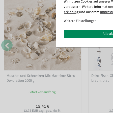
Wir nutzen Cookies auf unserer W
verbessern. Weitere Information
erklärung
und unserem
Impres
Weitere Einstellungen
Alle a
Muschel und Schnecken-Mix Maritime-Streu-
Deko-Fisch-Gi
Dekoration 2000 g
braun, blau
Sofort versandfähig.
15,41 €
12,95 EUR zzgl. ges. MwSt.
3,