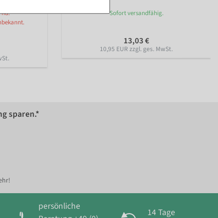
rnd.
Sofort versandfähig.
nbekannt.
13,03 €
10,95 EUR zzgl. ges. MwSt.
wSt.
ng sparen.*
ehr!
persönliche
14 Tage