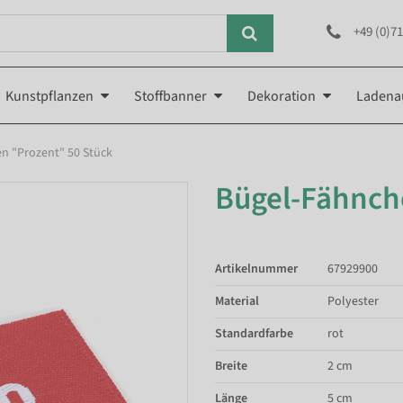
+49 (0)71
Kunstpflanzen
Stoffbanner
Dekoration
Ladena
n "Prozent" 50 Stück
Bügel-Fähnch
Artikelnummer
67929900
Material
Polyester
Standardfarbe
rot
Breite
2 cm
Länge
5 cm