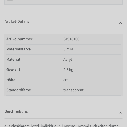
Artikel-Details
Artikelnummer
34916100
Materialstärke
3 mm
Material
Acryl
Gewicht
2.2 kg
Höhe
cm
Standardfarbe
transparent
Beschreibung
aus glasklarem Acryl, individuelle Anwendungsmöglichkeiten durch