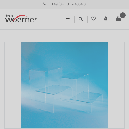
+49 (0)7131 – 4064 0
0
☰