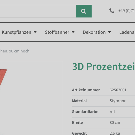
+49 (0)71
Kunstpflanzen
Stoffbanner
Dekoration
Ladena
chen, 90 cm hoch
3D Prozentze
Artikelnummer
62563001
Material
Styropor
Standardfarbe
rot
Breite
80 cm
Gewicht
2.5 kg