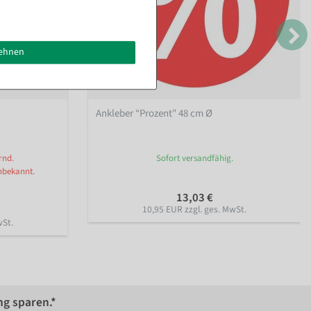
lehnen
Ankleber “Prozent" 48 cm Ø
rnd.
Sofort versandfähig.
nbekannt.
13,03 €
10,95 EUR zzgl. ges. MwSt.
wSt.
ng sparen.*