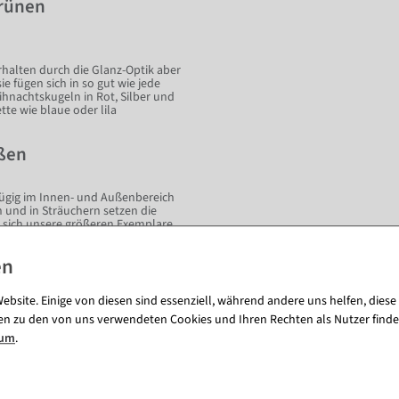
grünen
halten durch die Glanz-Optik aber
 fügen sich in so gut wie jede
hnachtskugeln in Rot, Silber und
tte wie blaue oder lila
ßen
ügig im Innen- und Außenbereich
 und in Sträuchern setzen die
n sich unsere größeren Exemplare
wirklich auf. Als beliebteste
 und 10 cm Weihnachtskugeln viel
chtstafeln und anderen Tisch- und
erkaufsbereich können die Kugeln
ebsite. Einige von diesen sind essenziell, während andere uns helfen, diese
en, glänzenden Weihnachtskugeln
r-Kegel, Weihnachtskugeln mit 6
en zu den von uns verwendeten Cookies und Ihren Rechten als Nutzer finde
ne Deko-Perlenkette und eine
sum
.
st noch erstklassig aus!