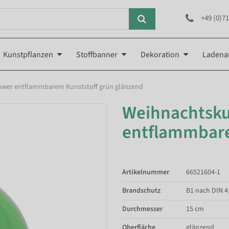
+49 (0)71
Kunstpflanzen
Stoffbanner
Dekoration
Ladena
hwer entflammbarem Kunststoff grün glänzend
Weihnachtsku
entflammbare
Artikelnummer
66521604-1
Brandschutz
B1 nach DIN 4
Durchmesser
15 cm
Oberfläche
glänzend