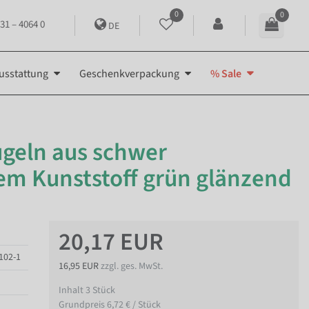
0
0
31 – 4064 0
DE
usstattung
Geschenkverpackung
% Sale
geln aus schwer
m Kunststoff grün glänzend
20,17 EUR
102-1
16,95 EUR
zzgl. ges. MwSt.
Inhalt
3
Stück
Grundpreis
6,72 € / Stück