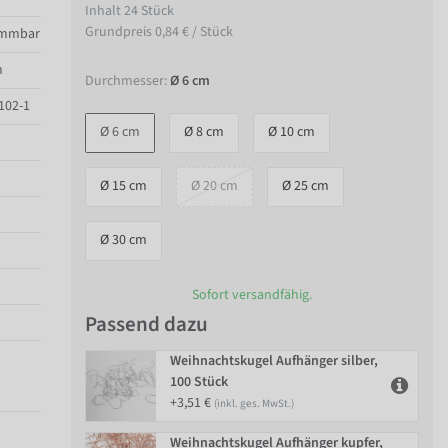
Inhalt
24
Stück
Grundpreis
0,84 € / Stück
ammbar
n
Durchmesser:
Ø 6 cm
102-1
Ø 6 cm
Ø 8 cm
Ø 10 cm
Ø 15 cm
Ø 20 cm
Ø 25 cm
Ø 30 cm
Sofort versandfähig.
Passend dazu
Weihnachtskugel Aufhänger silber,
100 Stück
+3,51 €
(inkl. ges. MwSt.)
Weihnachtskugel Aufhänger kupfer,