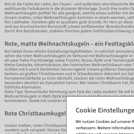
Rot ist die Farbe der Liebe, des Feuers - und außerdem eine klassische We
wohltuende Farbakzente in die düsteren Wintertage. Durch ihre matte Op
Weihnachtskugeln perfekt für alle geeignet, welche etwas subtiler mit de
Unsere matten, roten Weihnachtskugeln kommen in einem warmen, satten
Rot-Liebhaber. Daneben gibt es qualitativ gute Gründe, Ihr Herz an diese
sind aus bruchsicherem Kunststoff, schwer entflammbar (Brandschutzklass
durch ihre festsitzenden, stabilen Hütchen jedem Gefühlsüberschwung s
Rote, matte Weihnachtskugeln – ein Festtagskl
Rot bietet Ihnen etliche Gestaltungmöglichkeiten. In natürlich anmute
sehen die roten Weihnachtskugeln im Verbund mit Weihnachtskugeln in 
ein paar Deko-Fruchtzweige sowie Früchte, Nüsse, Äpfel und Tannenzapfe
kleine Gestecke, Adventskränze, den heimischen Weihnachtsbaum oder T
Größen mit 6 und 8 Zentimeter hervorragend. Unsere größeren Exempla
bestens an großen Christbäumen und in Schaufenstern dekoriert zur Gel
Komplementärfarbe zu Grün darstellt, stechen die roten Weihnachtsku
besonders deutlich als Eyecatcher hervor. Wer keinen Christbaum hat, f
fröhliche Alternative.
Deko-Tipp: Romantische Stimmung zum Fest der Liebe zaubern Sie mit 
Weihnachtskugeln in Matt-Optik können Sie in einer Blumenvase mit ro
kombinieren. Sowie mit unseren eleganten Kunstblumen Amarylis in Rot
Rote Christbaumkugeln in Matt-Optik für ein fr
Wir nutzen Cookies auf unserer W
Unsere matten, roten Christbaumkugeln lassen sich nicht nur heimelig, r
verbessern. Weitere Information
sondern auch verspielt. Nutzen Sie dazu rot-weiße Gestaltungselemente 