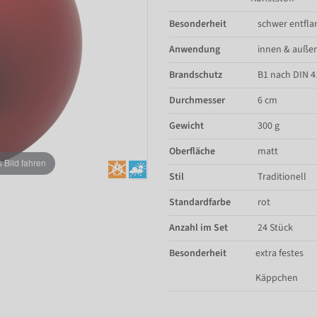
Besonderheit
schwer entfl
Anwendung
innen & auße
Brandschutz
B1 nach DIN 4
Durchmesser
6 cm
Gewicht
300 g
Oberfläche
matt
Bild fahren
Stil
Traditionell
Standardfarbe
rot
Anzahl im Set
24 Stück
Besonderheit
extra festes
Käppchen