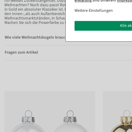
erklärung
und unserem
Impres
rot-weißes Zuckerstangenset. Dazu ein paar Wichtel oder Nikolausstiefe
Weihnachten? Noch dazu passt Rot zu praktisch jeder Farbe, wobei Rot 
in Gold ein absoluter Klassiker ist. Da unsere Weihnachtskugeln in fünf
Weitere Einstellungen
den Innen-, als auch Außenbereich geeignet sind, können Sie sich damit 
Weihnachtsmarktständen, in Schaufenstern, Einkaufszentren oder Garte
Machen Sie sich die Powerfarbe zu Nutzen!
Alle a
Wie viele Weihnachtskugeln brauche ich für welchen Baum?
Fragen zum Artikel