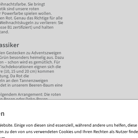
ihnachtsfarbe. Sie bringt
tik sind unsere roten
r Powerfarbe spielen wollen.
 Rot. Genau das Richtige für alle
 Weihnachtskugeln zu verlieren: Sie
e B1 zertifiziert) und halten
tand.
assiker
nden Gestecken zu Adventszweigen
Grün besonders heimelig aus. Dazu
n – schon wird es gemütlich. Für
ischdekorationen eignen sich die
re (10, 15 und 20 cm) kommen
tung. Da Rot die
geln an den Tannenzweigen
indet in unserem Beeren-Baum eine
folgendem Arrangement: Die roten
ten Rosen oder Deko-Rosen
 oder Weiß.
ohes Fest
ebsite. Einige von diesen sind essenziell, während andere uns helfen, diese
omantisch und festlich gestalten,
en zu den von uns verwendeten Cookies und Ihren Rechten als Nutzer finde
in Candy-Optik. Zum Beispiel unser