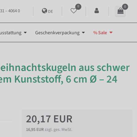
0
0
31 – 4064 0
DE
usstattung
Geschenkverpackung
% Sale
Weihnachtskugeln aus schwer
 Kunststoff, 6 cm Ø – 24
20,17 EUR
16,95 EUR
zzgl. ges. MwSt.