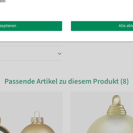
sum
.
l – wer bekommt da keine Lust auf
in Verbindung mit Weihnachtkugeln
 verschiedenen Größen sowohl für
nach Herzenslust an
nbäumen gestalterisch ausleben.
kzeptieren
Alle ab
Passende Artikel zu diesem Produkt (8)