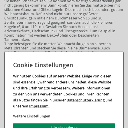
Sie lieben Schneewalzer? Sie können vom frostigen Winterfeeling gar
nicht genug bekommen? Dann kombinieren Sie das matte Silber mit
silbernen Glanz- und Glitzerkugeln. Dies macht sich besonders gut am
Weihnachtsbaum. Dafür sind nicht nur unsere größeren
Christbaumkugeln mit einem Durchmesser von 15 und 20
Zentimetern hervorragend geeignet, sondern auch die kleineren
Kugeln (6, 8 und 10 cm). Gestalten Sie nach Herzenslust
Adventskränze, Tischschmuck und Tischgestecke. Zum Beispiel in
Kombination mit weißen Deko-Äpfeln oder beschneiten
Tannenranken.
Tipp: Befestigen Sie die matten Weihnachtskugeln an silbernen
Metalldrähten und stecken Sie diese in eine Blumenvase. Auch
Kristallgläser und edles Silberbesteck erhält durch die silbernen
Weihnachtskugeln ein elegantes Upgrade.
Subtile Eleganz für zahlreiche
Farbkombinationen
Wir nutzen Cookies auf unserer Website. Einige von diesen
sind essenziell, während andere uns helfen, diese Website
Aufgrund ihrer subtilen Eleganz bilden die silbernen, matten
und Ihre Erfahrung zu verbessern. Weitere Informationen
Christbaumkugeln eine ideale Farbbasis, um diese mit anderen
Nuancen zu kombinieren. Der festliche Klassiker schlechthin ist die
zu den von uns verwendeten Cookies und Ihren Rechten
Kombination mit Weihnachtskugeln in Gold. Diese Edelmetallfarben
als Nutzer finden Sie in unserer
Daten­schutz­erklärung
und
eignen sich perfekt für das stilvolle Verpacken von
unserem
Impressum
.
Schmuckgeschenken. An einen Winterspaziergang im Freien erinnert
die Kombination mit blauen Weihnachtskugeln, festlich und mystisch
wird es in Kombination mit Weihnachtskugeln in Lila. Im Grunde
Weitere Einstellungen
genommen passen silberne Weihnachtskugeln in Matt-Optik zu allem
und lassen warme und verspielte Töne wie Rot und Rosa neutraler
wirken. Auch hinter Glasfassaden oder in modernen Einkaufszentren
Alle akzeptieren