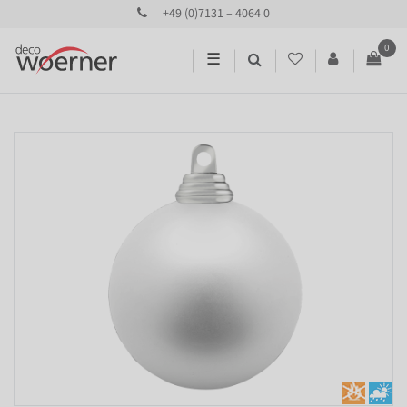
+49 (0)7131 – 4064 0
0
☰