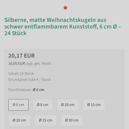
Silberne, matte Weihnachtskugeln aus
schwer entflammbarem Kunststoff, 6 cm Ø –
24 Stück
20,17 EUR
16,95 EUR
zzgl. ges. MwSt.
Inhalt
24
Stück
Grundpreis
0,84 € / Stück
Durchmesser:
Ø 6 cm
Ø 6 cm
Ø 8 cm
Ø 10 cm
Ø 15 cm
Ø 20 cm
Ø 25 cm
Ø 30 cm