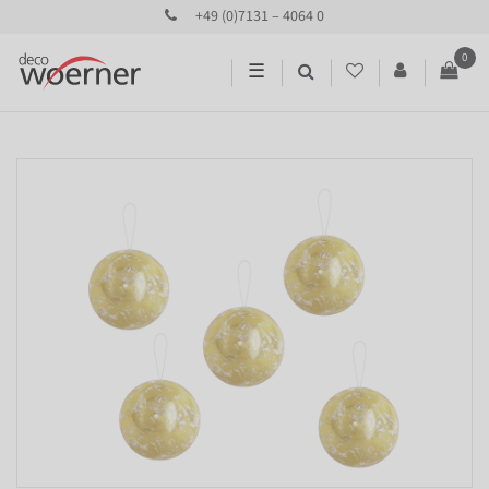
+49 (0)7131 – 4064 0
0
☰