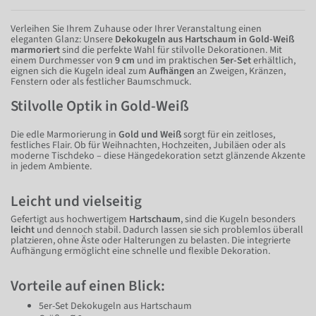
Verleihen Sie Ihrem Zuhause oder Ihrer Veranstaltung einen
eleganten Glanz: Unsere
Dekokugeln aus Hartschaum in Gold-Weiß
marmoriert
sind die perfekte Wahl für stilvolle Dekorationen. Mit
einem Durchmesser von
9 cm
und im praktischen
5er-Set
erhältlich,
eignen sich die Kugeln ideal zum
Aufhängen
an Zweigen, Kränzen,
Fenstern oder als festlicher Baumschmuck.
Stilvolle Optik in Gold-Weiß
Die edle Marmorierung in
Gold und Weiß
sorgt für ein zeitloses,
festliches Flair. Ob für Weihnachten, Hochzeiten, Jubiläen oder als
moderne Tischdeko – diese Hängedekoration setzt glänzende Akzente
in jedem Ambiente.
Leicht und vielseitig
Gefertigt aus hochwertigem
Hartschaum
, sind die Kugeln besonders
leicht
und dennoch stabil. Dadurch lassen sie sich problemlos überall
platzieren, ohne Äste oder Halterungen zu belasten. Die integrierte
Aufhängung ermöglicht eine schnelle und flexible Dekoration.
Vorteile auf einen Blick:
5er-Set Dekokugeln aus Hartschaum