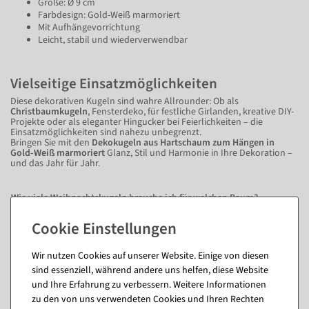
Größe: Ø 9 cm
Farbdesign: Gold-Weiß marmoriert
Mit Aufhängevorrichtung
Leicht, stabil und wiederverwendbar
Vielseitige Einsatzmöglichkeiten
Diese dekorativen Kugeln sind wahre Allrounder: Ob als
Christbaumkugeln
, Fensterdeko, für festliche Girlanden, kreative DIY-
Projekte oder als eleganter Hingucker bei Feierlichkeiten – die
Einsatzmöglichkeiten sind nahezu unbegrenzt.
Bringen Sie mit den
Dekokugeln aus Hartschaum zum Hängen in
Gold-Weiß marmoriert
Glanz, Stil und Harmonie in Ihre Dekoration –
und das Jahr für Jahr.
Wie viele Weihnachtskugeln brauche ich für welchen Baum?
Fragen zum Artikel
Wir nutzen Cookies auf unserer Website. Einige von diesen
sind essenziell, während andere uns helfen, diese Website
und Ihre Erfahrung zu verbessern. Weitere Informationen
Passende Artikel zu diesem Produkt
zu den von uns verwendeten Cookies und Ihren Rechten