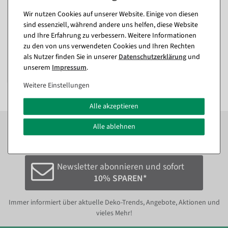
Wir nutzen Cookies auf unserer Website. Einige von diesen
Weiden-Korb
Christbaumring, 57 cm Ø
sind essenziell, während andere uns helfen, diese Website
und Ihre Erfahrung zu verbessern. Weitere Informationen
Sofort versandfähig.
zu den von uns verwendeten Cookies und Ihren Rechten
als Nutzer finden Sie in unserer
Daten­schutz­erklärung
und
29,63 €
unserem
Impressum
.
24,90 EUR zzgl. ges. MwSt.
Weitere Einstellungen
Alle akzeptieren
Zum Newsletter anmelden und sofort
10%
bei der
Alle ablehnen
nächsten Bestellung sparen.*
Newsletter abonnieren und sofort
10% SPAREN*
Immer informiert über aktuelle Deko-Trends, Angebote, Aktionen und
vieles Mehr!