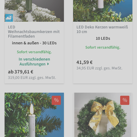
LED
LED Deko Kerzen warmweiß
Weihnachtsbaumkerzen mit
10 cm
Filamentfaden
10 LEDs
innen & außen - 30 LEDs
Sofort versandfähig.
Sofort versandfähig.
In verschiedenen
41,59 €
Ausführungen
34,95 EUR zzgl. ges. MwSt.
ab 379,61 €
319,00 EUR zzgl. ges. MwSt.
%
%