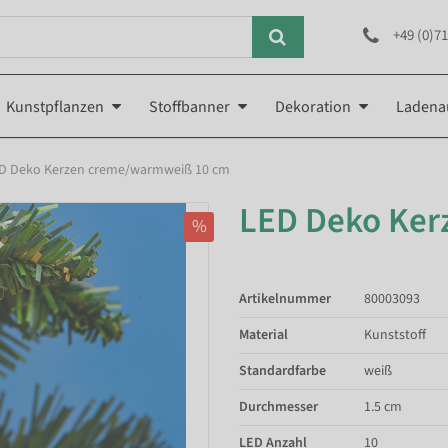
+49 (0)71
Kunstpflanzen
Stoffbanner
Dekoration
Ladena
D Deko Kerzen creme/warmweiß 10 cm
LED Deko Ker
%
Artikelnummer
80003093
Material
Kunststoff
Standardfarbe
weiß
Durchmesser
1.5 cm
LED Anzahl
10