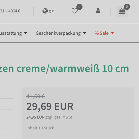
0
0
31 – 4064 0
DE
usstattung
Geschenkverpackung
% Sale
zen creme/warmweiß 10 cm
41,59 €
29,69 EUR
24,95 EUR
zzgl. ges. MwSt.
Inhalt
10
Stück