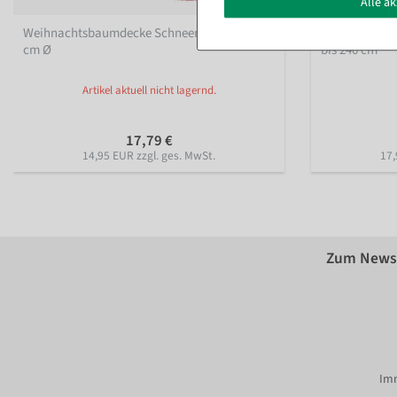
Alle a
Weihnachtsbaumdecke Schneemotiv rot 120
Aufbewahrung
cm Ø
bis 240 cm
Artikel aktuell nicht lagernd.
17,79 €
14,95 EUR zzgl. ges. MwSt.
17,
Zum Newsl
Imm