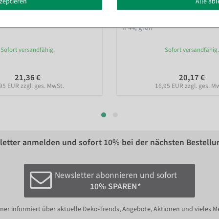
kzeptieren
Alle ab
tasche für Weihnachtsbäume
Lichterkette 18m für Bäume und
IP44, grün
Sofort versandfähig.
Sofort versandfähig.
21,36 €
20,17 €
95 EUR zzgl. ges. MwSt.
16,95 EUR zzgl. ges. M
etter anmelden und sofort
10%
bei der nächsten Bestellu
Newsletter abonnieren und sofort
10% SPAREN*
er informiert über aktuelle Deko-Trends, Angebote, Aktionen und vieles M