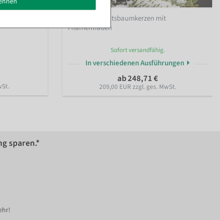
lehnen
 Girlanden
LED Weihnachtsbaumkerzen mit
Filamentfaden
Sofort versandfähig.
In verschiedenen Ausführungen
ab 248,71 €
wSt.
209,00 EUR zzgl. ges. MwSt.
ng sparen.*
ehr!