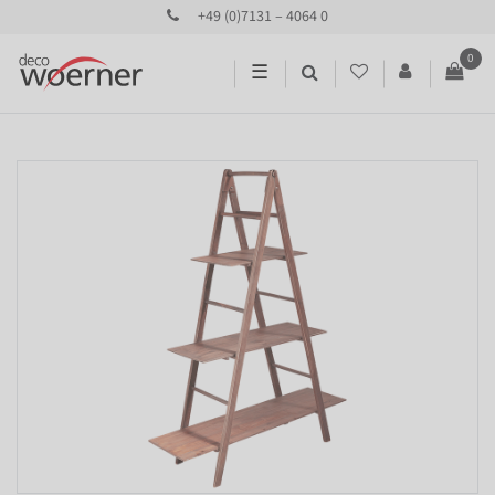
+49 (0)7131 – 4064 0
0
☰