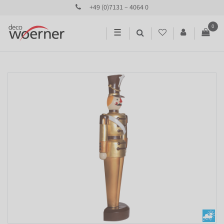
+49 (0)7131 – 4064 0
0
☰