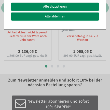
Alle akzeptieren
Alle ablehnen
Thron "Barock" 190 cm
Nussknacker König
hoch, gold-rot
halbplastisch 185 cm, rot-
gelb-blau
Artikel aktuell nicht lagernd.
Liefertermin der Ware noch
Versandfähig in ca. 2-3
unbekannt.
Wochen
2.136,05 €
1.065,05 €
1.795,00 EUR zzgl. ges. MwSt.
895,00 EUR zzgl. ges. MwSt.
Zum Newsletter anmelden und sofort
10%
bei der
nächsten Bestellung sparen.*
Newsletter abonnieren und sofort
10% SPAREN*