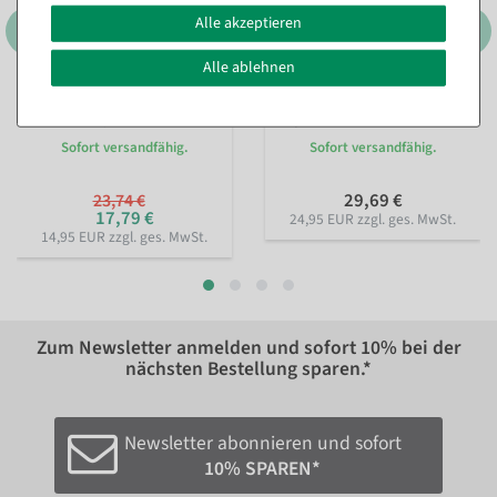
Alle akzeptieren
Alle ablehnen
3er Set Dekoringe, schwarz
Künstlicher Tannenbaum im
ca. 60 cm Ø, Metall
Topf 52 cm
Sofort versandfähig.
Sofort versandfähig.
29,69 €
23,74 €
17,79 €
24,95 EUR zzgl. ges. MwSt.
14,95 EUR zzgl. ges. MwSt.
Zum Newsletter anmelden und sofort
10%
bei der
nächsten Bestellung sparen.*
Newsletter abonnieren und sofort
10% SPAREN*