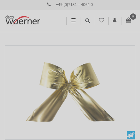
+49 (0)7131 – 4064 0
0
☰