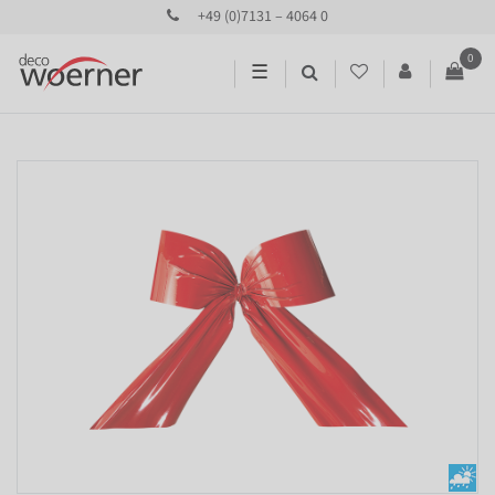
+49 (0)7131 – 4064 0
0
☰