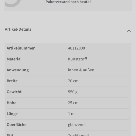
Paketversand noch heute!
Artikel-Details
Artikelnummer
40112800
Material
Kunststoff
Anwendung
innen & außen
Breite
70 cm
Gewicht
550 g
Höhe
25 cm
Länge
1 m
Oberfläche
glänzend
Stil
Traditionell