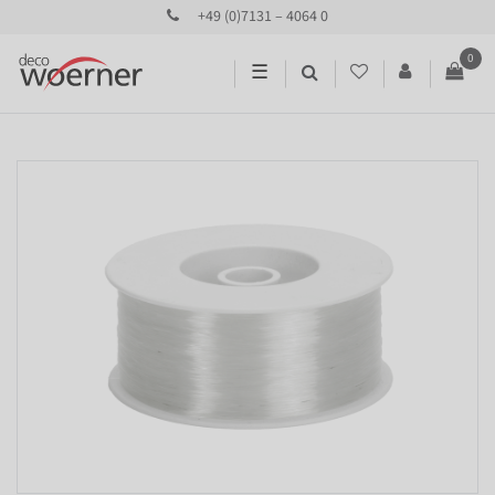
+49 (0)7131 – 4064 0
0
☰