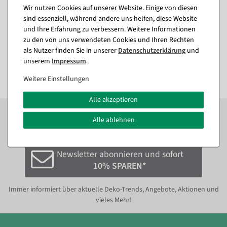
ca. 60 cm Ø, Metall
entflammbar, B1
Wir nutzen Cookies auf unserer Website. Einige von diesen
sind essenziell, während andere uns helfen, diese Website
Sofort versandfähig.
Sofort versandfähig.
und Ihre Erfahrung zu verbessern. Weitere Informationen
In verschiedenen
Ausführungen
zu den von uns verwendeten Cookies und Ihren Rechten
23,74 €
als Nutzer finden Sie in unserer
Daten­schutz­erklärung
und
17,79 €
ab 224,91 €
14,95 EUR zzgl. ges. MwSt.
189,00 EUR zzgl. ges. MwSt.
unserem
Impressum
.
Weitere Einstellungen
Alle akzeptieren
Zum Newsletter anmelden und sofort
10%
bei der
nächsten Bestellung sparen.*
Alle ablehnen
Newsletter abonnieren und sofort
10% SPAREN*
Immer informiert über aktuelle Deko-Trends, Angebote, Aktionen und
vieles Mehr!