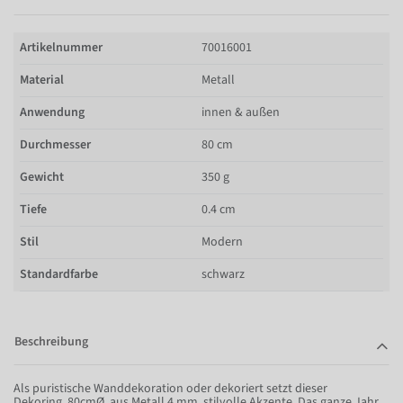
Artikelnummer
70016001
Material
Metall
Anwendung
innen & außen
Durchmesser
80 cm
Gewicht
350 g
Tiefe
0.4 cm
Stil
Modern
Standardfarbe
schwarz
Beschreibung
Als puristische Wanddekoration oder dekoriert setzt dieser
Dekoring, 80cmØ, aus Metall 4 mm, stilvolle Akzente. Das ganze Jahr