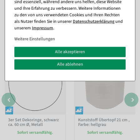
sind essenziell, während andere uns helfen, diese Website
und Ihre Erfahrung zu verbessern. Weitere Informationen
zu den von uns verwendeten Cookies und Ihren Rechten
als Nutzer finden Sie in unserer
Daten­schutz­erklärung
und
unserem
Impressum
.
Passende Artikel zu diesem Produkt
Weitere Einstellungen
(8)
Alle akzeptieren
%
%
Alle ablehnen
3er Set Dekoringe, schwarz
Kunststoff Übertopf 21 cm
,
ca. 60 cm Ø, Metall
Farbe: hellgrau
Sofort versandfähig.
Sofort versandfähig.