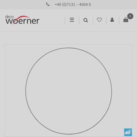
+49 (0)7131 – 4064 0
0
☰