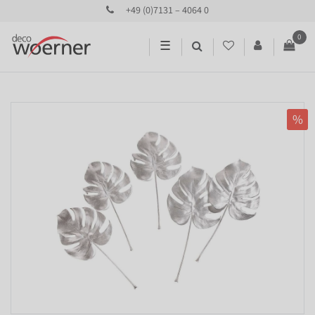
+49 (0)7131 – 4064 0
0
☰
%