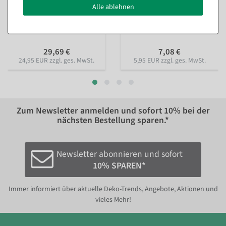
Alle ablehnen
XXL Monstera-Kunstblatt
Kunstpflanze Maranta-
130 cm
Busch, 30 cm
Sofort versandfähig.
Sofort versandfähig.
29,69 €
7,08 €
24,95 EUR zzgl. ges. MwSt.
5,95 EUR zzgl. ges. MwSt.
Zum Newsletter anmelden und sofort
10%
bei der
nächsten Bestellung sparen.*
Newsletter abonnieren und sofort
10% SPAREN*
Immer informiert über aktuelle Deko-Trends, Angebote, Aktionen und
vieles Mehr!