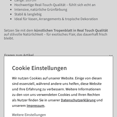
Länge: 103 cm
Hochwertige Real-Touch-Qualität – fühlt sich echt an
Intensive, natürliche Grünfärbung
Stabil & langlebig
Ideal für Vasen, Arrangements & tropische Dekoration
Setzen Sie mit dem
künstlichen Tropenblatt in Real Touch Qualität
auf stilvolle Natürlichkeit – für exotisches Flair, das dauerhaft frisch
bleibt.
Fragen zum Artikel
Passende Artikel zu diesem Produkt
Wir nutzen Cookies auf unserer Website. Einige von diesen
sind essenziell, während andere uns helfen, diese Website
(8)
und Ihre Erfahrung zu verbessern. Weitere Informationen
zu den von uns verwendeten Cookies und Ihren Rechten
als Nutzer finden Sie in unserer
Daten­schutz­erklärung
und
unserem
Impressum
.
Weitere Einstellungen