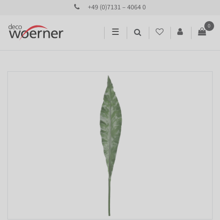
+49 (0)7131 – 4064 0
0
☰