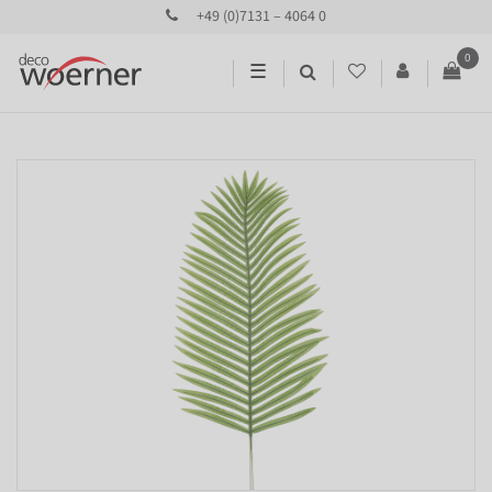
+49 (0)7131 – 4064 0
0
☰