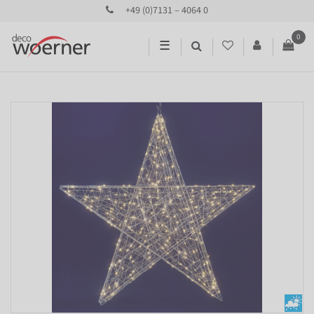
+49 (0)7131 – 4064 0
0
☰