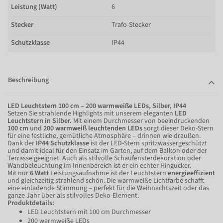
Leistung (Watt)
6
Stecker
Trafo-Stecker
Schutzklasse
IP44
Beschreibung
LED Leuchtstern 100 cm – 200 warmweiße LEDs, Silber, IP44
Setzen Sie strahlende Highlights mit unserem eleganten
LED
Leuchtstern in Silber.
Mit einem Durchmesser von beeindruckenden
100 cm
und
200 warmweiß leuchtenden LEDs
sorgt dieser Deko-Stern
für eine festliche, gemütliche Atmosphäre – drinnen wie draußen.
Dank der
IP44 Schutzklasse
ist der LED-Stern spritzwassergeschützt
und damit ideal für den Einsatz im Garten, auf dem Balkon oder der
Terrasse geeignet. Auch als stilvolle Schaufensterdekoration oder
Wandbeleuchtung im Innenbereich ist er ein echter Hingucker.
Mit nur
6 Watt
Leistungsaufnahme ist der Leuchtstern
energieeffizient
und gleichzeitig strahlend schön. Die warmweiße Lichtfarbe schafft
eine einladende Stimmung – perfekt für die Weihnachtszeit oder das
ganze Jahr über als stilvolles Deko-Element.
Produktdetails:
LED Leuchtstern mit 100 cm Durchmesser
200 warmweiße LEDs