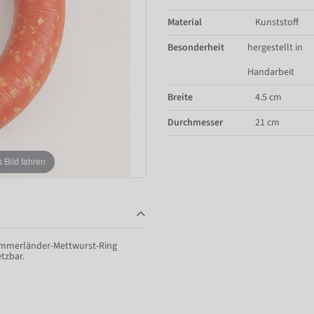
Material
Kunststoff
Besonderheit
hergestellt in
Handarbeit
Breite
4.5 cm
Durchmesser
21 cm
Bild fahren
 Ammerländer-Mettwurst-Ring
tzbar.