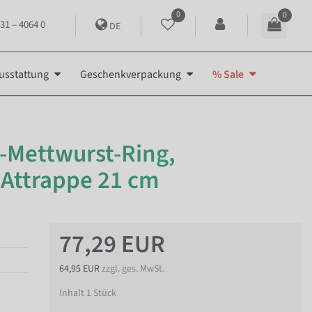
0
0
31 – 4064 0
DE
usstattung
Geschenkverpackung
% Sale
Mettwurst-Ring,
-Attrappe 21 cm
77,29 EUR
64,95 EUR
zzgl. ges. MwSt.
Inhalt
1
Stück