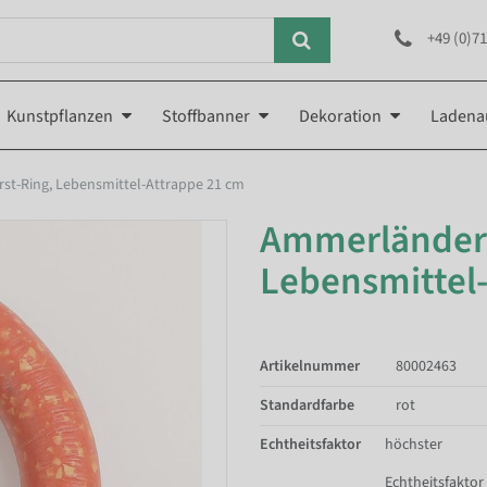
+49 (0)71
Kunstpflanzen
Stoffbanner
Dekoration
Ladena
t-Ring, Lebensmittel-Attrappe 21 cm
Ammerländer-
Lebensmittel
Artikelnummer
80002463
Standardfarbe
rot
Echtheitsfaktor
höchster
Echtheitsfaktor